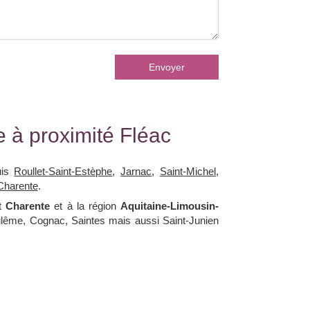
Envoyer
 à proximité Fléac
uis
Roullet-Saint-Estèphe
,
Jarnac
,
Saint-Michel
,
Charente
.
nt
Charente
et à la région
Aquitaine-Limousin-
oulême, Cognac, Saintes mais aussi Saint-Junien