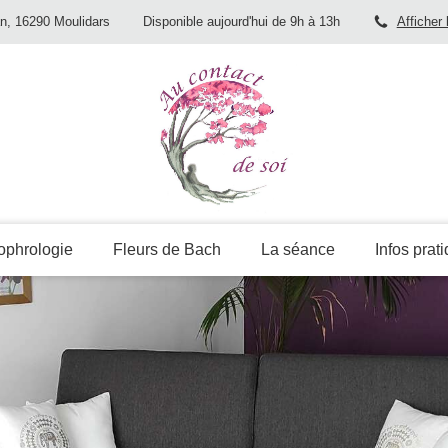
an, 16290 Moulidars
Disponible aujourd'hui de 9h à 13h
Afficher 
ophrologie
Fleurs de Bach
La séance
Infos prat